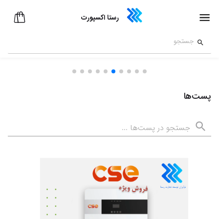
رستا اکسپورت
قیمت و خرید پنل خورشیدی JA 610 وات دو طرفه
پست‌ها