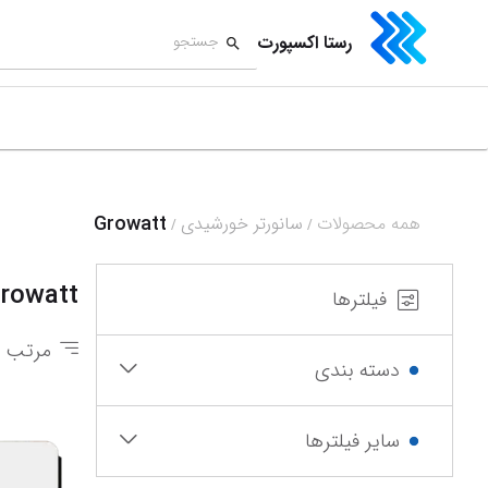
رستا اکسپورت
Growatt
همه محصولات
سانورتر خورشیدی
/
/
rowatt
فیلترها
مرتب س
دسته بندی
سایر فیلترها