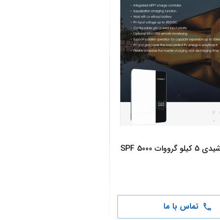
سانورتر خورشیدی 5 کیلو گرووات SPF 5000
تماس با ما