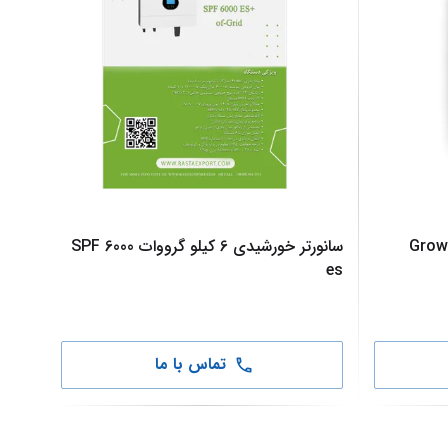
ت Growatt SPF
سانورتر خورشیدی 6 کیلو گرووات SPF 6000
es
تماس با ما