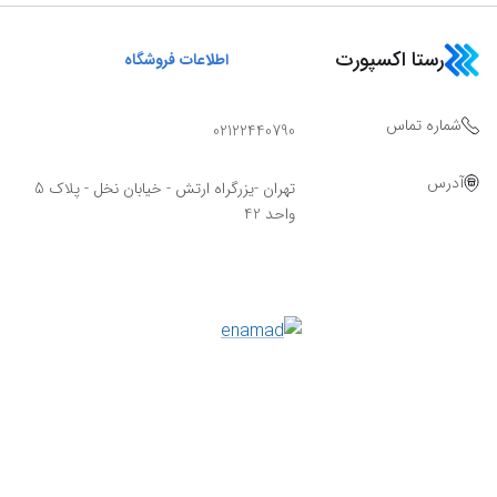
رستا اکسپورت
اطلاعات فروشگاه
شماره تماس
02122440790
آدرس
تهران -یزرگراه ارتش - خیابان نخل - پلاک 5
واحد 42