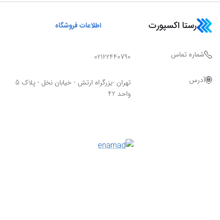
رستا اکسپورت
اطلاعات فروشگاه
شماره تماس
02122440790
آدرس
تهران -یزرگراه ارتش - خیابان نخل - پلاک 5
واحد 42