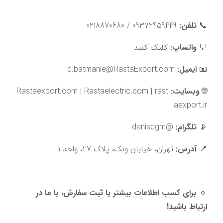
📞 
تلفن:
 09372459449 / 0218870680
💬 
واتساپ:
کلیک کنید
📧 
ایمیل:
 d.batmanie@RastaExport.com
🌐 
وبسایت:
rast
 | 
Rastaelectric.com
 | 
Rastaexport.com
aexport.ir
📡 
تلگرام:
@danisdgm
📍 
آدرس:
 تهران، خیابان ونک، پلاک 27، واحد 1
🔹 
برای کسب اطلاعات بیشتر یا ثبت سفارش، با ما در 
ارتباط باشید!