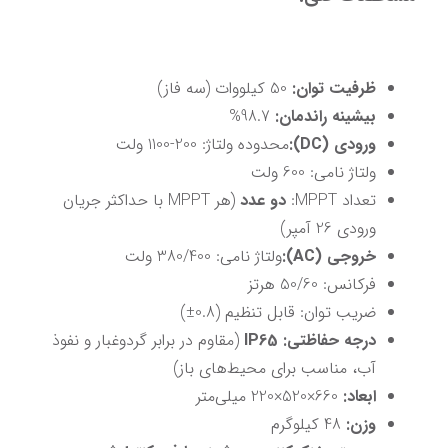
ظرفیت توان:
 50 کیلووات (سه فاز)
بیشینه راندمان:
 98.7%
ورودی (DC):
محدوده ولتاژ: 200-1100 ولت
ولتاژ نامی: 600 ولت
تعداد MPPT: 
دو عدد
 (هر MPPT با حداکثر جریان 
ورودی 26 آمپر)
خروجی (AC):
ولتاژ نامی: 380/400 ولت
فرکانس: 50/60 هرتز
ضریب توان: قابل تنظیم (0.8±)
درجه حفاظتی:
IP65
 (مقاوم در برابر گردوغبار و نفوذ 
آب، مناسب برای محیط‌های باز)
ابعاد:
 660×520×220 میلی‌متر
وزن:
 48 کیلوگرم