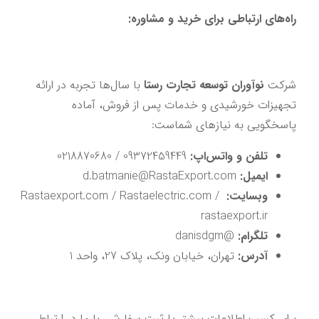
راه‌های ارتباطی برای خرید و مشاوره:
شرکت 
نوآوران توسعه تجارت رستا
 با سال‌ها تجربه در ارائه 
تجهیزات خورشیدی و خدمات پس از فروش، آماده 
پاسخگویی به نیازهای شماست:
تلفن و واتس‌اپ:
 09372459449 / 0218870680
ایمیل:
 d.batmanie
RastaExport.com
@
وبسایت:
 / 
Rastaelectric.com
 / 
Rastaexport.com
rastaexport.ir
تلگرام:
@danisdgm
آدرس:
 تهران، خیابان ونک، پلاک 27، واحد 1
برای کسب اطلاعات بیشتر یا ثبت سفارش، با ما در ارتباط 