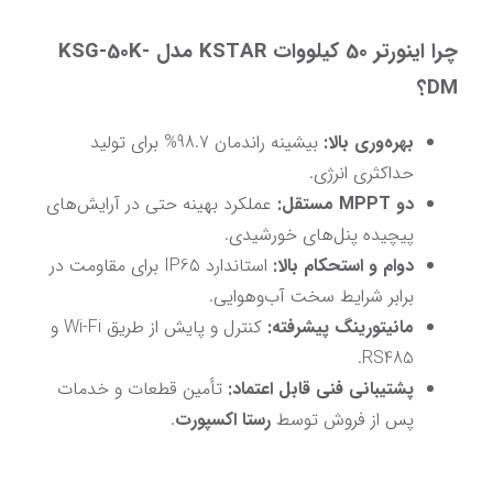
چرا اینورتر 50 کیلووات KSTAR مدل KSG-50K-
DM؟
بهره‌وری بالا:
 بیشینه راندمان 98.7% برای تولید 
حداکثری انرژی.
دو MPPT مستقل:
 عملکرد بهینه حتی در آرایش‌های 
پیچیده پنل‌های خورشیدی.
دوام و استحکام بالا:
 استاندارد IP65 برای مقاومت در 
برابر شرایط سخت آب‌وهوایی.
مانیتورینگ پیشرفته:
 کنترل و پایش از طریق Wi-Fi و 
RS485.
پشتیبانی فنی قابل اعتماد:
 تأمین قطعات و خدمات 
پس از فروش توسط 
رستا اکسپورت
.